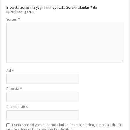
E-posta adresiniz yayınlanmayacak.
Gerekli alanlar
*
ile
işaretlenmişlerdir
Yorum
*
Ad
*
E-posta
*
İnternet sitesi
Daha sonraki yorumlarımda kullanılması için adım, e-posta adresim
ve site adresim bu tarayıcıya kaydedilsin.