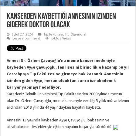
Kanserden kaybettiği annesinin izinden
giderek doktor olacak
Eylül 27, 2024
Tıp Fakültesi
,
Tıp Öğrencileri
Leave a comment
64,638 Views
Annesi Dr. Özlem Çavuşoğlu’nu meme kanseri nedeniyle
kaybeden Ayşe Çavuşoğlu, fen lisesini birincilikle kazanıp bu yıl
Cerrahpaşa Tıp Fakültesine girmeye hak kazandı. Annesinin
izinden giden Ayşe, mezun olduktan sonra ise akademik
kariyer yapmayı hedefliyor.
Karadeniz Teknik Üniversitesi Tıp Fakültesinden 2000 yılında mezun
olan Dr. Özlem Çavuşoğlu, meme kanseriyle verdiği 5 yıllık mücadelenin
ardından 2019 yılında 44 yaşındayken hayatını kaybetti.
Annesini 13 yaşında kaybeden Ayşe Çavuşoğlu, babasının ve
akrabalarının destekleriyle eğitim hayatını başarıyla sürdürdü.