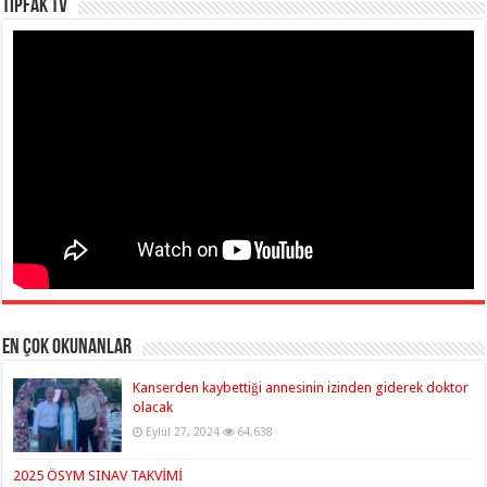
TIPFAK TV
En çok okunanlar
Kanserden kaybettiği annesinin izinden giderek doktor
olacak
Eylül 27, 2024
64,638
2025 ÖSYM SINAV TAKVİMİ