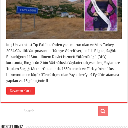
Koç Üniversitesi Tıp Fakültesi’nden yeni mezun olan ve Miss Turkey
2024 Güzellik Yarışması’nda ‘Türkiye Güzeli’ seçilen İdil Bilgen, Sağlık
Bakanlığının 118’inci dönem Devlet Hizmeti Yükümlülüğü (DHY)
kurasında, Bingöl’ün 2 bin 304 nüfuslu Yayladere ilçesindeki, Yayladere
Toplum Sağlığı Merkezi’ne atandı. 1650 rakımlı ve Türkiye’nin nüfus
bakımından en küçük 3’üncü ilçesi olan Yayladere’ye 9 Eylül’de ataması
yapılan ve 15 gün içinde İl …
Devamını oku »
Hoşgeldiniz