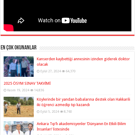
En çok okunanlar
Kanserden kaybettiği annesinin izinden giderek doktor
olacak
Eylül 27, 2024
64,370
2025 ÖSYM SINAV TAKVİMİ
Kasım 19, 2024
14,836
Köylerinde bir yandan babalarına destek olan Hakkarili
iki öğrenci azmedip tıp kazandı
Eylül 5, 2024
8,760
Ankara Tıp’lı akademisyenler ‘Dünyanın En Etkili Bilim
İnsanları’ listesinde